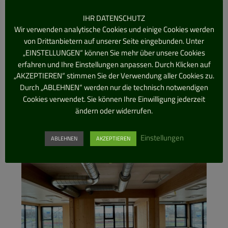
IHR DATENSCHUTZ
Grüner Bogen #1 – Erster
Wir verwenden analytische Cookies und einige Cookies werden
Bauabschnitt gebaut und
von Drittanbietern auf unserer Seite eingebunden. Unter
„EINSTELLUNGEN“ können Sie mehr über unsere Cookies
bezogen
erfahren und Ihre Einstellungen anpassen. Durch Klicken auf
Der erste Bauabschnitt ist fertig und
„AKZEPTIEREN“ stimmen Sie der Verwendung aller Cookies zu.
Durch „ABLEHNEN“ werden nur die technisch notwendigen
bezogen. Natürlich gab es
Cookies verwendet. Sie können Ihre Einwilligung jederzeit
ändern oder widerrufen.
Einstellungen
ABLEHNEN
AKZEPTIEREN