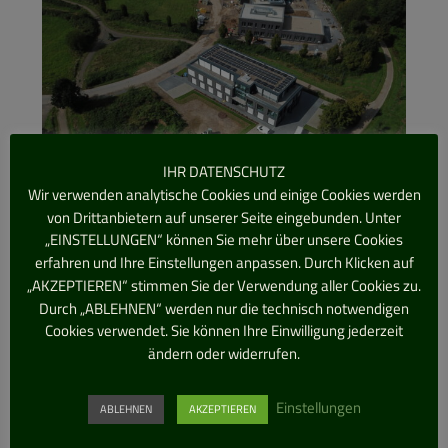
IHR DATENSCHUTZ
Wir verwenden analytische Cookies und einige Cookies werden
von Drittanbietern auf unserer Seite eingebunden. Unter
„EINSTELLUNGEN“ können Sie mehr über unsere Cookies
erfahren und Ihre Einstellungen anpassen. Durch Klicken auf
„AKZEPTIEREN“ stimmen Sie der Verwendung aller Cookies zu.
Durch „ABLEHNEN“ werden nur die technisch notwendigen
Grüner Bogen #1 – Erster
Cookies verwendet. Sie können Ihre Einwilligung jederzeit
Bauabschnitt gebaut und
ändern oder widerrufen.
bezogen
Einstellungen
ABLEHNEN
AKZEPTIEREN
Der erste Bauabschnitt ist fertig und